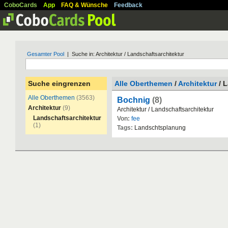
CoboCards
App
FAQ & Wünsche
Feedback
Gesamter Pool
| Suche in: Architektur / Landschaftsarchitektur
Suche eingrenzen
Alle Oberthemen
/
Architektur
/ L
Alle Oberthemen
(3563)
Bochnig
(8)
Architektur
(9)
Architektur
/
Landschaftsarchitektur
Landschaftsarchitektur
Von:
fee
(1)
Tags:
Landschtsplanung