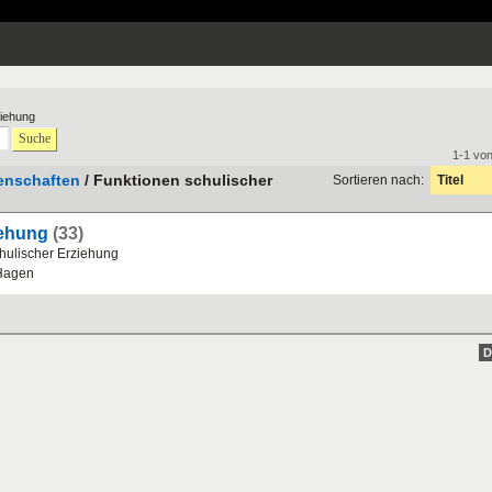
ziehung
Suche
1-1 vo
enschaften
/ Funktionen schulischer
Sortieren nach:
Titel
iehung
(33)
hulischer
Erziehung
Hagen
D