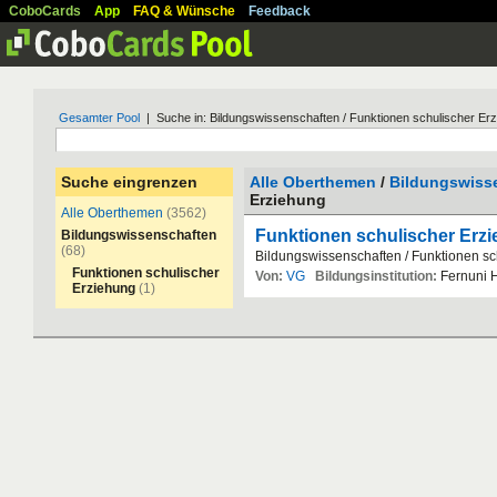
CoboCards
App
FAQ & Wünsche
Feedback
Gesamter Pool
| Suche in: Bildungswissenschaften / Funktionen schulischer Er
Suche eingrenzen
Alle Oberthemen
/
Bildungswiss
Erziehung
Alle Oberthemen
(3562)
Funktionen schulischer Erz
Bildungswissenschaften
(68)
Bildungswissenschaften
/
Funktionen
sc
Funktionen schulischer
Von:
VG
Bildungsinstitution:
Fernuni
Erziehung
(1)