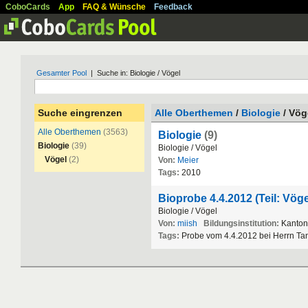
CoboCards
App
FAQ & Wünsche
Feedback
Gesamter Pool
| Suche in: Biologie / Vögel
Suche eingrenzen
Alle Oberthemen
/
Biologie
/ Vög
Alle Oberthemen
(3563)
Biologie
(9)
Biologie
(39)
Biologie
/
V
ö
gel
Vögel
(2)
Von:
Meier
Tags:
2010
Bioprobe 4.4.2012 (Teil: Vöge
Biologie
/
V
ö
gel
Von:
miish
Bildungsinstitution:
Kanton
Tags:
Probe
vom
4
.
4
.
2012
bei
Herrn
Ta