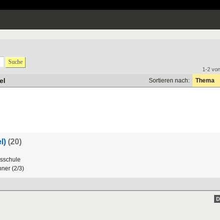
Suche
1-2 vo
el
Sortieren nach:
Thema
l)
(20)
sschule
nner
(
2
/
3
)
D