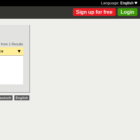
Language:
English
Sign up for free
Login
 from 1 Results
ce
eutsch
English