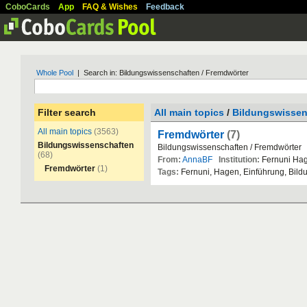
CoboCards
App
FAQ & Wishes
Feedback
Whole Pool
| Search in: Bildungswissenschaften / Fremdwörter
Filter search
All main topics
/
Bildungswissen
All main topics
(3563)
Fremdwörter
(7)
Bildungswissenschaften
Bildungswissenschaften
/
Fremdw
ö
rter
(68)
From:
AnnaBF
Institution:
Fernuni
Ha
Fremdwörter
(1)
Tags:
Fernuni
,
Hagen
,
Einf
ü
hrung
,
Bild