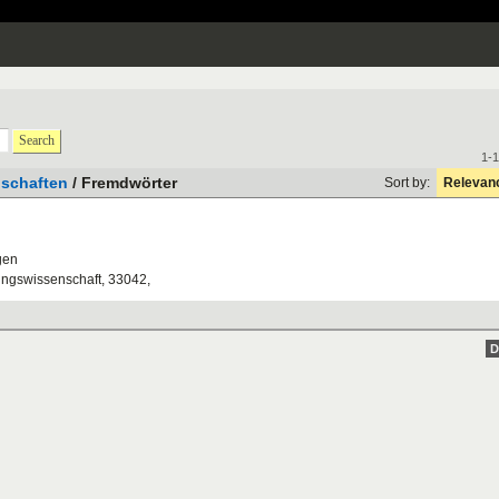
Search
1-1
schaften
/ Fremdwörter
Sort by:
Relevan
gen
ungswissenschaft
,
33042
,
D