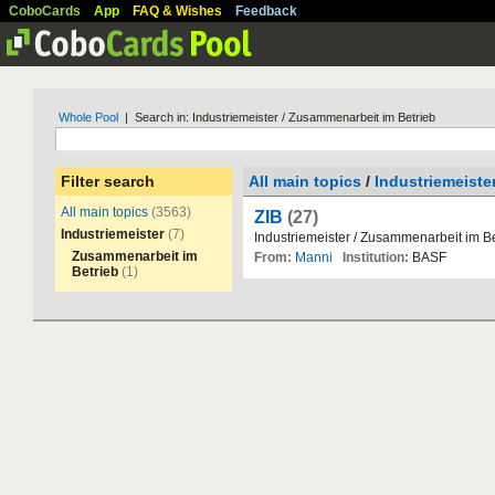
CoboCards
App
FAQ & Wishes
Feedback
Whole Pool
| Search in: Industriemeister / Zusammenarbeit im Betrieb
Filter search
All main topics
/
Industriemeiste
All main topics
(3563)
ZIB
(27)
Industriemeister
(7)
Industriemeister
/
Zusammenarbeit
im
B
Zusammenarbeit im
From:
Manni
Institution:
BASF
Betrieb
(1)