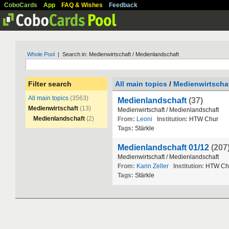
CoboCards
App
FAQ & Wishes
Feedback
Whole Pool
| Search in: Medienwirtschaft / Medienlandschaft
Filter search
All main topics
/
Medienwirtscha
All main topics
(3563)
Medienlandschaft
(37)
Medienwirtschaft
(13)
Medienwirtschaft
/
Medienlandschaft
Medienlandschaft
(2)
From:
Leoni
Institution:
HTW
Chur
Tags:
St
ä
rkle
Medienlandschaft 01/12
(207
Medienwirtschaft
/
Medienlandschaft
From:
Karin Zeller
Institution:
HTW
Ch
Tags:
St
ä
rkle