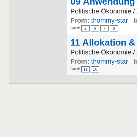
09 Anwendung 
Politische Ökonomie 
From:
thommy-star
I
Card:
2
6
7
8
11 Allokation &
Politische Ökonomie / 
From:
thommy-star
I
Card:
11
16