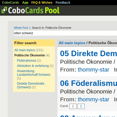
CoboCards
App
FAQ & Wishes
Feedback
Whole Pool
| Search in: Politische Ökonomie
Filter search
All main topics
/ Politische Öko
All main topics
(131)
05 Direkte Dem
Politische Ökonomie
(4)
Politische Ökonomie / 
Föderalismus
(1)
Allokation & verteilung
(1)
From:
thommy-star
I
Anwendung:
Landwirtschaft Schweiz
(1)
06 Föderalism
Direkte Demokratie
(Schweiz)
(1)
Politische Ökonomie /
From:
thommy-star
I
Card:
1
2