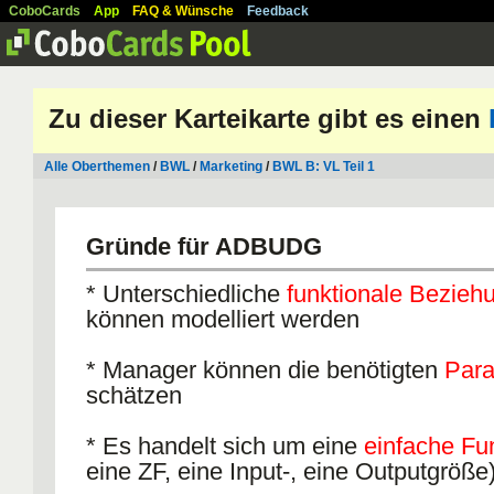
CoboCards
App
FAQ & Wünsche
Feedback
Zu dieser Karteikarte gibt es einen
Alle Oberthemen
/
BWL
/
Marketing
/
BWL B: VL Teil 1
Gründe für ADBUDG
* Unterschiedliche
funktionale Bezieh
können modelliert werden
* Manager können die benötigten
Par
schätzen
* Es handelt sich um eine
einfache Fu
eine ZF, eine Input-, eine Outputgröße