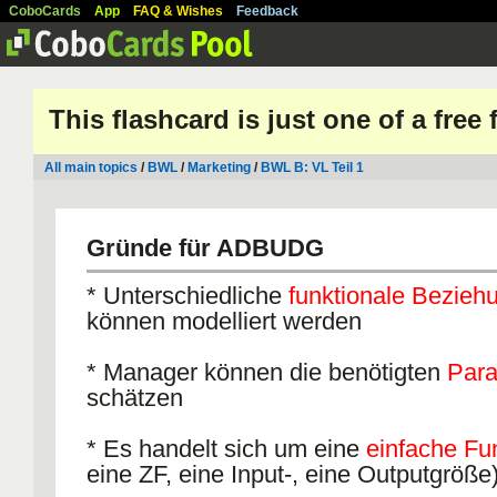
CoboCards
App
FAQ & Wishes
Feedback
This flashcard is just one of a free
All main topics
/
BWL
/
Marketing
/
BWL B: VL Teil 1
Gründe für ADBUDG
* Unterschiedliche
funktionale Bezieh
können modelliert werden
* Manager können die benötigten
Par
schätzen
* Es handelt sich um eine
einfache Fu
eine ZF, eine Input-, eine Outputgröße