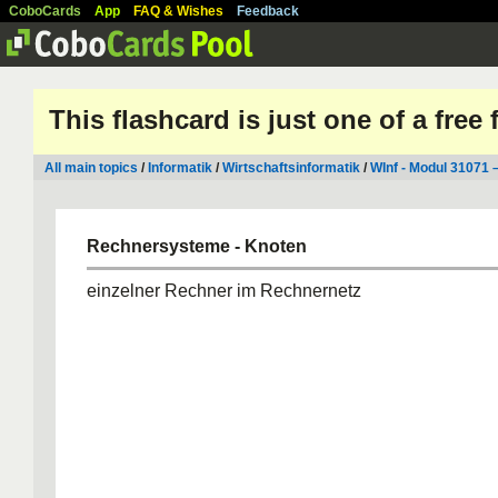
CoboCards
App
FAQ & Wishes
Feedback
This flashcard is just one of a free
All main topics
/
Informatik
/
Wirtschaftsinformatik
/
WInf - Modul 31071 
Rechnersysteme - Knoten
einzelner Rechner im Rechnernetz