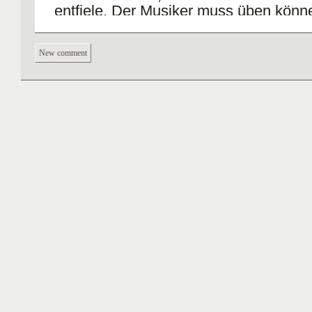
entfiele. Der Musiker muss üben könn
Kunstfreiheit auszuüben, Wann er übt 
hingegen nicht das Freiheitsrecht (vors
New comment
Auslegen).
Institutionsgarantie
: ZB Art 6 I, 14 I
verbürgt sich für ein Rechtsinstitut des
Privatrechts (Güterabwägung)
Institutionelle Garantie
: ZB Art 7 III 
Staat verbürgt sich für ein öffentliches
(Güterabwägung)
Verfahren
: Grds kein Teil der obj Re
aber uU Drittschützend.