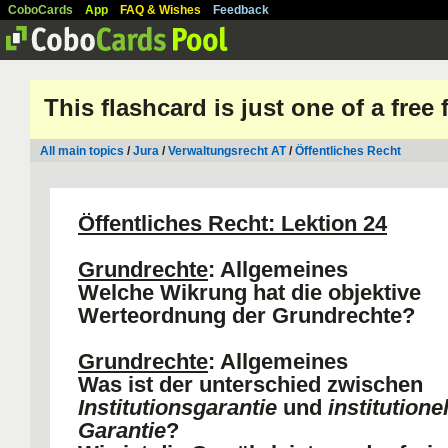
CoboCards
App
FAQ & Wishes
Feedback
This flashcard is just one of a free
All main topics
/
Jura
/
Verwaltungsrecht AT
/
Öffentliches Recht
Öffentliches Recht: Lektion 24
Grundrechte
: Allgemeines
Welche Wikrung hat die objektive
Werteordnung der Grundrechte?
Grundrechte
: Allgemeines
Was ist der unterschied zwischen
Institutionsgarantie
und
institutione
Garantie
?