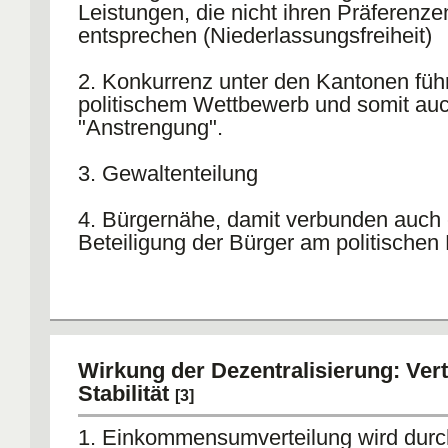
(5) Argumente der
technischen Ineffi
Leistungen, die nicht ihren Präferenze
(Unteilbarkeit und abnehmende
entsprechen (Niederlassungsfreiheit)
Durchschnittskosten, z.B. Müllverbren
Atomkraftwerke)
2. Konkurrenz unter den Kantonen führ
politischem Wettbewerb und somit au
(6) Argumente für hohe
Koordination
"Anstrengung".
(Bei z.B. überregionalen Verkehrssys
3. Gewaltenteilung
4. Bürgernähe, damit verbunden auch
Beteiligung der Bürger am politischen
TRADE OFF:
Föderalismus vs. Bürgerliche Souveren
Wirkung der Dezentralisierung: Ver
Stabilität
[3]
1. Einkommensumverteilung wird durc