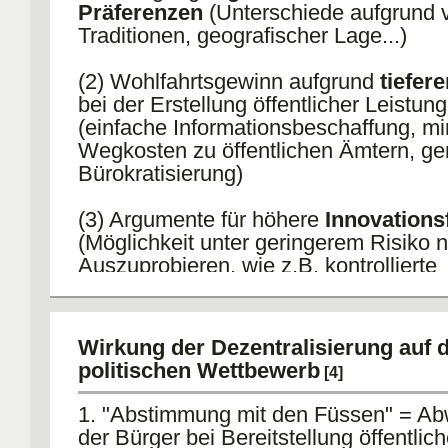
Präferenzen
(Unterschiede aufgrund 
Traditionen, geografischer Lage...)
(2) Wohlfahrtsgewinn aufgrund
tiefer
bei der Erstellung öffentlicher Leistun
(einfache Informationsbeschaffung, mi
Wegkosten zu öffentlichen Ämtern, ge
Bürokratisierung)
(3) Argumente für höhere
Innovations
(Möglichkeit unter geringerem Risiko 
Auszuprobieren, wie z.B. kontrollierte
Heroinabgabe nur in Basel, Test)
NEGATIV:
Wirkung der Dezentralisierung auf 
(4) Argumente der
Allokativen Ineffiz
politischen Wettbewerb
[4]
(Trittbrettfahrerverhalten, wenn z.B. K
Konkurs gehen...)
1. "Abstimmung mit den Füssen" = A
der Bürger bei Bereitstellung öffentlich