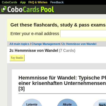
CoboCards
App
FAQ & Wishes
Feedback
Get these flashcards, study & pass exams
Enter your e-mail address
All main topics
/
Change Management
/
2c Hemnisse von Wandel
2c Hemmnisse von Wandel
(7 Cards)
Say thanks
Hemmnisse für Wandel: Typische P
einer krisenhaften Unternehmensen
[3]