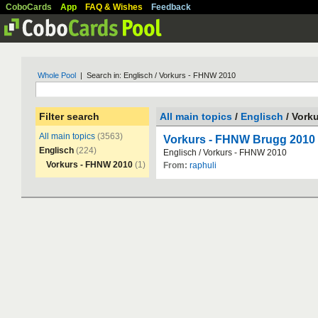
CoboCards
App
FAQ & Wishes
Feedback
Whole Pool
| Search in: Englisch / Vorkurs - FHNW 2010
Filter search
All main topics
/
Englisch
/ Vork
All main topics
(3563)
Vorkurs - FHNW Brugg 2010 
Englisch
(224)
Englisch
/
Vorkurs
-
FHNW
2010
Vorkurs - FHNW 2010
(1)
From:
raphuli