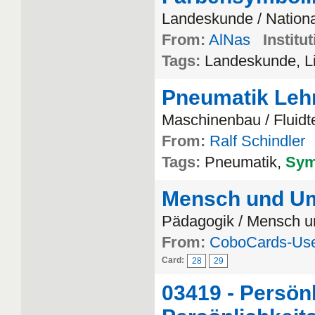
Landeskunde / Nation
From:
AlNas
Institut
Tags:
Landeskunde, L
Pneumatik Leh
Maschinenbau / Fluidt
From:
Ralf Schindler
Tags:
Pneumatik,
Sym
Mensch und Um
Pädagogik / Mensch 
From:
CoboCards-Us
Card:
28
29
03419 - Persön