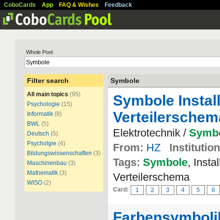
CoboCards
App
FAQ & Wishes
Feedback
Whole Pool
Filter search
Symbole
All main topics
(95)
Symbole Install
Psychologie
(15)
Verteilerschem
Informatik
(8)
BWL
(5)
Elektrotechnik /
Symb
Deutsch
(5)
Psycholgie
(4)
From:
HZ
Institution
Bildungswissenschaften
(3)
Tags:
Symbole
, Inst
Maschinenbau
(3)
Mathematik
(3)
Verteilerschema
WISO
(2)
Card:
1
2
3
4
5
6
Farbensymboli