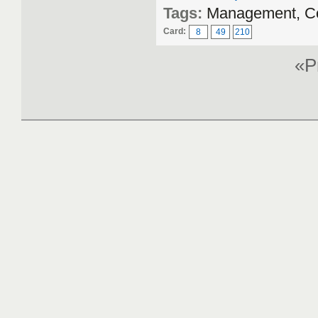
Tags:
Management, Co
Card:
8
49
210
«P