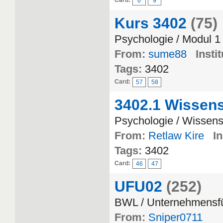
Card:
6
9
Kurs 3402
(75)
Psychologie / Modul 1
From:
sume88
Instit
Tags:
3402
Card:
57
58
3402.1 Wissens
Psychologie / Wissens
From:
Retlaw Kire
In
Tags:
3402
Card:
46
47
UFU02
(252)
BWL / Unternehmensf
From:
Sniper0711