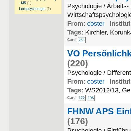
- M5
(1)
Psychologie / Arbeits-
Lernpsychologie
(1)
Wirtschaftspsychologi
From:
coster
Institu
Tags:
Kirchler, Korun
Card:
251
VO Persönlichke
(220)
Psychologie / Differen
From:
coster
Institu
Tags:
WS2012/13, Geor
Card:
172
196
FHNW APS Einf
(176)
Psychologie / Einführ