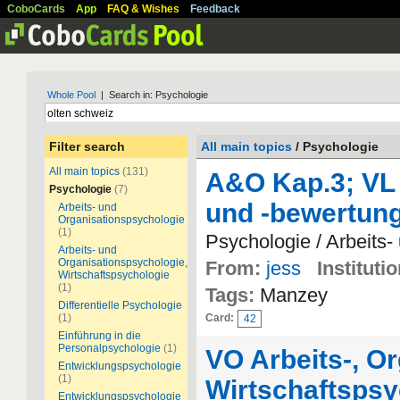
CoboCards
App
FAQ & Wishes
Feedback
Whole Pool
| Search in: Psychologie
Filter search
All main topics
/ Psychologie
All main topics
(131)
A&O Kap.3; VL 
Psychologie
(7)
und -bewertung
Arbeits- und
Organisationspsychologie
(1)
Psychologie / Arbeits
Arbeits- und
Organisationspsychologie,
From:
jess
Institutio
Wirtschaftspsychologie
(1)
Tags:
Manzey
Differentielle Psychologie
(1)
Card:
42
Einführung in die
Personalpsychologie
(1)
VO Arbeits-, Or
Entwicklungspsychologie
(1)
Wirtschaftspsy
Entwicklungspsychologie