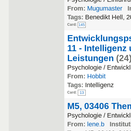
From:
Mugumaster
I
Tags:
Benedikt Hell,
Card:
145
Entwicklungsps
11 - Intelligen
Leistungen
(24
Psychologie / Entwick
From:
Hobbit
Tags:
Intelligenz
Card:
13
M5, 03406 Them
Psychologie / Entwick
From:
lene.b
Institu