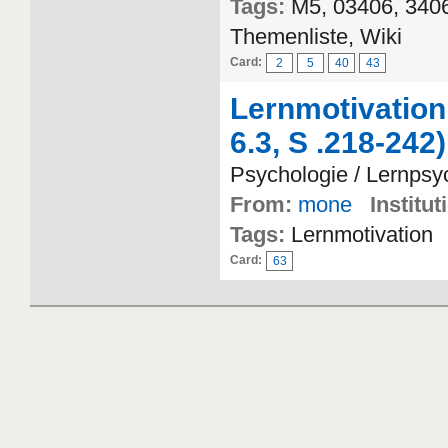
Tags:
M5, 03406, 3406
Themenliste, Wiki
Card:
2
5
40
43
Lernmotivatio
6.3, S .218-242)
Psychologie / Lernpsy
From:
mone
Institut
Tags:
Lernmotivation
Card:
63