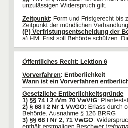
unzulässigen Widerspruch gilt.
Zeitpunkt
: Form und Fristgerecht bis
Zeitpunkt der mündlichen Verhandlung
(P) Verfristungsentscheidung der B
a) HM: Frist soll Behörde schützen. Di
Herrin des Verfahrens, kann sich mithi
verfristetes Vorverfahren einlassen. 
Dritter hat auf Bestandskraft des befri
Öffentliches Recht: Lektion 6
vertraut.
b) AA: Behörde verliert mit Bestandskr
Vorverfahren
: Entberlichkeit
die Entscheidungskompetenz. Frsiten
Wann ist ein Vorverfahren entberlic
insoweit nur Gerichte.
Gesetzliche Entberlichkeitsgründe
1) §§ 74 I 2 iVm 70 VwVfG
: Planfests
2) § 68 I 2 Nr 1 VwGO
: Erlass durch 
Behörde. Ausnahme § 126 BRRG
3) §§ 68 I Nr 2, 71 VwGO
: Widerspru
enthält erstmaligen Beschwer (
reforma