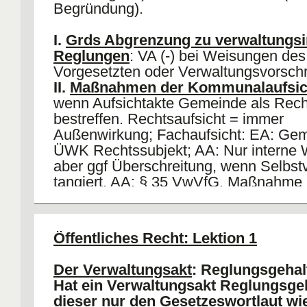
Begründung).
I.
Grds Abgrenzung zu verwaltungsi
Reglungen
: VA (-) bei Weisungen des
Vorgesetzten oder Verwaltungsvorschri
II.
Maßnahmen der Kommunalaufsic
wenn Aufsichtakte Gemeinde als Rech
bestreffen. Rechtsaufsicht = immer
Außenwirkung; Fachaufsicht: EA: Gem
ÜWK Rechtssubjekt; AA: Nur interne 
aber ggf Überschreitung, wenn Selbst
tangiert. AA: § 35 VwVfG. Maßnahme
Außenwirkung gerichtet sein. Behörde 
nie, damit VA (-). Ausnahme: Eingriff in
Selbstverwaltung.
Öffentliches Recht: Lektion 1
III.
Sonderstatusverhältnisse
: a) Frü
bei
Grundverhältnis
, VA (-) bei
Betrieb
Der Verwaltungsakt
: Reglungsgehal
b) Heute: VA (+) bei Engirff in subjekt
Hat ein Verwaltungsakt Reglungsge
VA (-) bei Behördenfunktion.
dieser nur den Gesetzeswortlaut wi