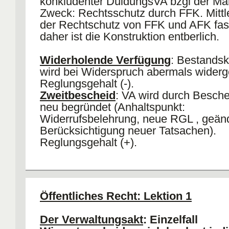
konkludenter DuldungsVA bzgl der M
Zweck: Rechtsschutz durch FFK. Mittle
der Rechtschutz von FFK und AFK fast
daher ist die Konstruktion entberlich.
Widerholende Verfügung
: Bestandsk
wird bei Widerspruch abermals wider
Reglungsgehalt (-).
Zweitbescheid
: VA wird durch Besche
neu begründet (Anhaltspunkt:
Widerrufsbelehrung, neue RGL , geänd
Berücksichtigung neuer Tatsachen).
Reglungsgehalt (+).
abstr
Sachverhalt/
konkret
(unbe
Adressatenkreis
(Einzelfallreglung)
Vielza
Öffentliches Recht: Lektion 1
individuell
VA
VA
(bestimmbar)
Der Verwaltungsakt
: Einzelfall
generell
Allgemeinverfügung,