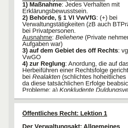
1) Maßnahme
: Jedes Verhalten mit
Erklärungsbewusstsein.
2) Behörde, § 1 VI VwVfG
: (+) bei
Verwaltungstätigkeiten (zB auch BTPräs
bei Privatpersonen.
Ausnahme
:
Beliehene
(Private nehmen
Aufgaben war)
3) auf dem Gebiet des öff Rechts
: vg
VwGO
4) zur Reglung
: Anordung, die auf da
Herbeiführen einer Rechtsfolge gerichtet
bei
Realakten
(schlichtes hoheitliches
da diese tatsächlichen Erfolge beabsic
Probleme
: a)
Konkludente Duldungsve
Abgrenzung wiederholende Verfügung
Zweitbescheid
5) eines Einzelfalls
: (+), wenn Reglun
Öffentliches Recht: Lektion 1
individuell.
Probleme
: a) Abgrenzung zu Rechtsn
Der Verwaltungsakt
: Allgemeines