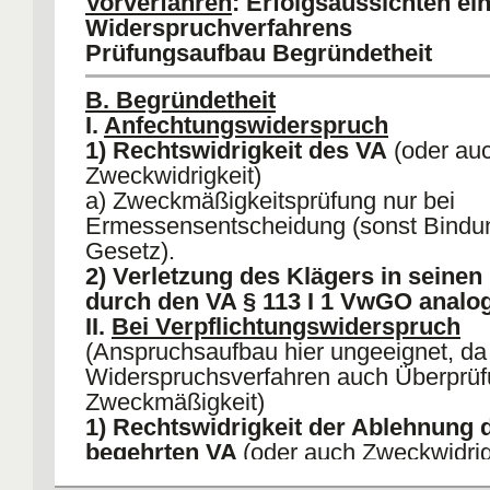
Vorverfahren
: Erfolgsaussichten ei
§ 70 VwGO = Form, Frist (ggf § 58 Vw
Widerspruchverfahrens
Ausgangsbehörde
Prüfungsaufbau Begründetheit
V.
Sonstige Voraussetzugen
: Beteild
Prozessfähigketi, §§ 79, 11 ff VwVfG
B. Begründetheit
I.
Anfechtungswiderspruch
1) Rechtswidrigkeit des VA
(oder au
Zweckwidrigkeit)
a) Zweckmäßigkeitsprüfung nur bei
Ermessensentscheidung (sonst Bindu
Gesetz).
2) Verletzung des Klägers in seinen
durch den VA § 113 I 1 VwGO analo
II.
Bei Verpflichtungswiderspruch
(Anspruchsaufbau hier ungeeignet, da
Widerspruchsverfahren auch Überprüf
Zweckmäßigkeit)
1) Rechtswidrigkeit der Ablehnung 
begehrten VA
(oder auch Zweckwidrig
2) Verletzung des Klägers in seinen