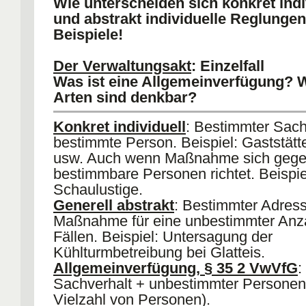
Wie unterscheiden sich konkret indi
Recht
(unbestimmbar)
§ 35 2 VwVfG
und abstrakt individuelle Reglunge
Beispiele!
Der Verwaltungsakt
: Einzelfall
Was ist eine Allgemeinverfügung? 
Arten sind denkbar?
Konkret individuell
: Bestimmter Sach
bestimmte Person. Beispiel: Gaststätt
usw. Auch wenn Maßnahme sich gege
bestimmbare Personen richtet. Beispie
Schaulustige.
Generell abstrakt
: Bestimmter Adress
Maßnahme für eine unbestimmter Anz
Fällen. Beispiel: Untersagung der
Kühlturmbetreibung bei Glatteis.
Allgemeinverfügung, § 35 2 VwVfG
:
Sachverhalt + unbestimmter Personenk
Vielzahl von Personen).