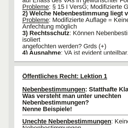
auf Erlass des VAs in gewünschter Fo
Probleme
: § 15 I VersG; Modifizierte
2) Welche Nebenbestimmung liegt 
Probleme
: Modifizierte Auflage = Kein
Anfechtung möglich
3) Rechtsschutz
: Können Nebenbes
isoliert
angefochten werden? Grds (+)
4) Ausnahme
: VA ist evident unteilbar
Verpflichtungsklage
B. Begründetheit
: Klage begründet, s
VA ohne
Öffentliches Recht: Lektion 1
Nebenbestimmung rechtmäßig und di
Nebenbestimmung rechtwidrig ist.
Nebenbestimmungen
: Statthafte Kl
I.
Materielle Teilbarkeit des VAs
: VA 
Was versteht man unter unechten
II.
RWK Nebenbestimmung
: RGL/ fo
Nebenbestimmungen?
RMK/ materielle RMK
Nenne Beispiele!
Probleme
: Gebundene oder
Ermessensentscheidung
Unechte Nebenbestimmungen
: Kein
Nebenbestimmungen.