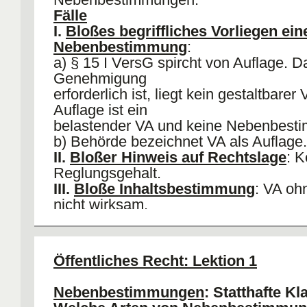
Fälle
I.
Bloßes begriffliches Vorliegen ein
Nebenbestimmung
:
a) § 15 I VersG spircht von Auflage. D
Genehmigung
erforderlich ist, liegt kein gestaltbarer
Auflage ist ein
belastender VA und keine Nebenbest
b) Behörde bezeichnet VA als Auflage.
II.
Bloßer Hinweis auf Rechtslage
: K
Reglungsgehalt.
III.
Bloße Inhaltsbestimmung
: VA oh
nicht wirksam.
IV.
Teilgenehmigung
: Einheitliche R
V.
Modifizierte Gewährung
: Antragsst
bekommt ein
aluid
zu seinem Antrag (E
Öffentliches Recht: Lektion 1
25 VwVfG erforderlich, aber Kolanz de
VA ist grds RW (§ 22 Nr 2 VwVfG) , a
Nebenbestimmungen
: Statthafte Kl
möglich, § 45 I Nr 1 VwVfG.