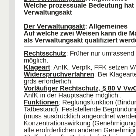
Allgemeinverfügungen
Welche prozessuale Bedeutung hat 
6) mit unmittelbarer Außenwirkung
:
Verwaltungsakt
der Maßnahme trifft unmittelbar und be
eine außerhalb der Verwaltung stehen
Der Verwaltungsakt
: Allgemeines
Probleme
:
Sonderstatusverhältnisse
(
Auf welche zwei Weisen kann die 
Schüler usw.)
als Verwaltungsakt qualifiziert wer
Rechtsschutz
: Früher nur umfassend
möglich.
Klageart
: AnfK, Verpfk, FFK setzen V
Widerspruchverfahren
: Bei Klageart
grds erforderlich.
Vorläufiger Rechtschutz, § 80 V V
AnfK in der Hauptsache möglich .
Funktionen
: Reglungsfunktion (Bindu
Tatbestand); Feststellende Begründu
(muss ausdrücklich angeordnet werde
Konzentrationswirkung (Genehmigung
alle erofrderlichen anderen Genehmig