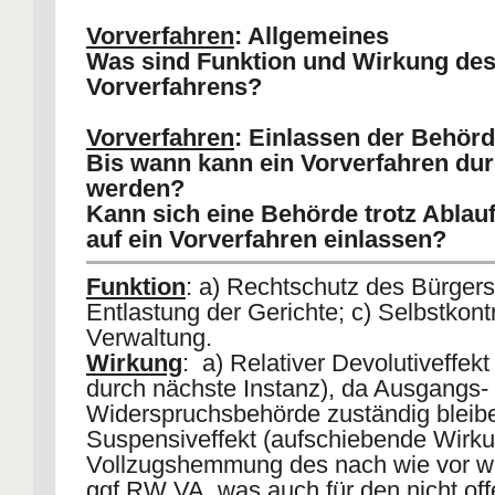
Wenn nicht teilbar = Umdeutung
Vorverfahren
: Allgemeines
Verpflichtungklage.
Was sind Funktion und Wirkung de
II.
RMK Nebenbestimmung
Vorverfahrens?
1) RGL
: § 36 I (1. oder 2. Alt/ bes § 
II VwVfG.
Vorverfahren
: Einlassen der Behör
2) Formelle RMK
: Insb §§ 38, 37, 3
Bis wann kann ein Vorverfahren du
3) Materielle RMK
: RGL (bei Abs I) o
werden?
Ermessen (bei Abs II).
Kann sich eine Behörde trotz Ablauf
Beachte
Kopplungsverbot, § 36 III Vw
auf ein Vorverfahren einlassen?
Funktion
: a) Rechtschutz des Bürgers
Entlastung der Gerichte; c) Selbstkontr
Verwaltung.
Wirkung
: a) Relativer Devolutiveffekt
durch nächste Instanz), da Ausgangs-
Widerspruchsbehörde zuständig bleibe
Suspensiveffekt (aufschiebende Wirku
Vollzugshemmung des nach wie vor w
ggf RW VA, was auch für den nicht off