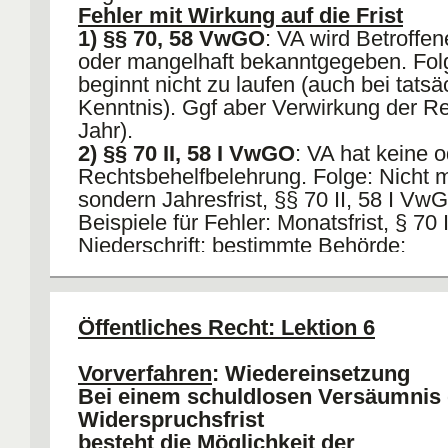
Fehler mit Wirkung auf die Frist
1) §§ 70, 58 VwGO
: VA wird Betroffen
oder mangelhaft bekanntgegeben. Folg
beginnt nicht zu laufen (auch bei tatsä
Kenntnis). Ggf aber Verwirkung der Re
Jahr).
2) §§ 70 II, 58 I VwGO
: VA hat keine o
Rechtsbehelfbelehrung. Folge: Nicht 
sondern Jahresfrist, §§ 70 II, 58 I Vw
Beispiele für Fehler: Monatsfrist, § 7
Niederschrift; bestimmte Behörde;
Untätigkeitsklage, § 75 VwGO; Mehre
Abschriften; Eindruck eines abeschli
Charakters.
Öffentliches Recht: Lektion 6
§ 70 VwGO: Ausgangs- bzw
Vorverfahren
: Wiedereinsetzung
Widerspruchsbehörde
Bei einem schuldlosen Versäumnis 
Zwar besteht eine Amtspflicht zur Weit
Widerspruchsfrist
allerdings kann eine Einheit der Verwa
besteht die Möglichkeit der