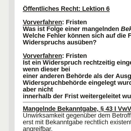
Öffentliches Recht: Lektion 6
Bestimmtheitsmangel, § 37 VwVfG
:
beginnt zu laufen, wenn der VA nicht of
Vorverfahren
: Fristen
nichtig ist, § 44 VwGO.
Was ist Folge einer mangelnden
Be
Welche Fehler können sich auf die F
Widerspruchs ausüben?
Vorverfahren
: Fristen
Ist ein Widerspruch rechtzeitig ein
wenn dieser bei
einer anderen Behörde als der Aus
Widerspruchbehörde eingelegt wurd
aber nicht
innerhalb der Frist weitergeleitet w
Mangelnde Bekanntgabe, § 43 I Vw
Unwirksamkeit gegenüber dem Betrof
erst mit Bekanntgabe rechtlich existen
angreifbar.