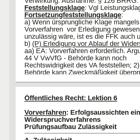
Verwirkung. Ausnahme: § 126 BRRG.
Feststellungsklage
: Vgl Leistungskla
Fortsetzungfeststellungsklage
:
a) Wenn ürsprungliche Klage mangels
Vorverfahren vor Erledigung gewesen
unzulässig wäre, ist es die FFK auch 
b)
(P) Erledigung vor Ablauf der Wider
aa) EA: Vorverfahren erforderlich. Arg
44 V VwVfG - Behörde kann noch
Rechtswidrigkeit des VA feststellen; 2
Behörde kann Zweckmäßigkeit überprü
FFK umgestellte Anfechtungs- bzw
Verpflichtungsklage. Folge: Vorverfahr
bb) HM: 1) Bürger will Bindung durch Ur
Öffentliches Recht: Lektion 6
FFK hat Ähnlichkeit mit Feststellungsk
kein Vorverfahren braucht. Vorverfahre
Vorverfahren
: Erfolgsaussichten ei
c) Klagefrist: EA § 74 VwGO (nähe zu
Widerspruchverfahrens
Anfechtungsklage); AA. § 74 VwGO an
Prüfungsaufbau Zulässigkeit
kein Vorverfahren); HM: Nur Verwirku
Feststellungklage).