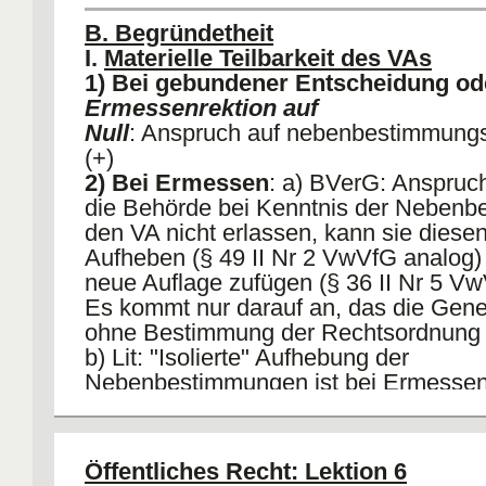
B. Begründetheit
I.
Materielle Teilbarkeit des VAs
1) Bei gebundener Entscheidung od
Ermessenrektion auf
Null
: Anspruch auf nebenbestimmungs
(+)
2) Bei Ermessen
: a) BVerG: Anspruch
die Behörde bei Kenntnis der Neben
den VA nicht erlassen, kann sie diesen
Aufheben (§ 49 II Nr 2 VwVfG analog)
neue Auflage zufügen (§ 36 II Nr 5 Vw
Es kommt nur darauf an, das die Ge
ohne Bestimmung der Rechtsordnung e
b) Lit: "Isolierte" Aufhebung der
Nebenbestimmungen ist bei Ermesse
ausgeschlossen (da Behördenermesse
statthafte Klageart oder Begründetheit
(-).
Öffentliches Recht: Lektion 6
3) Folge
: Wenn teilbar = "isolierte Anf