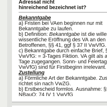
Adressat nicht
hinreichend bezeichnet ist?
Bekanntgabe
a) Fristen bei VAen beginnen nur mit
Bekanntgabe zu laufen.
b) Definition:
Bekanntgabe
ist die will
wissentliche Eröffnung des VA an den
Betroffenen, §§ 41, ggf § 37 II VwVfG.
c) Bekanntgabe durch einfache Brief, §
VwVfG: = 3-Tages Fiktion. VA gilt als 
Tage zugegangen. Sonn- und Feiertage
VwVfG) sind für Firstbeginn irrelevant.
Zustellung
a) Förmliche Art der Bekanntgabe. Zus
richtet sin nach VwZG.
b) Erstbescheid formlos. Ausnahme: §
NBauO; 74 IV 1 VwVfG
c) Widerspruch ist aber immer zuzustell
1 VwGO.