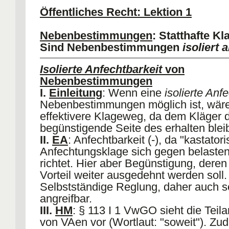
"suspendierend". Im Zweifel Auflage.
Öffentliches Recht: Lektion 1
VI.
Auflagenvorbehalt, § 36 II Nr 5 
VII.
Modifizierte Auflage
: Nicht gerege
Nebenbestimmungen
: Statthafte Kl
Modifizierte Gewährung, die mit Aufla
Sind Nebenbestimmungen
isoliert 
wird. Zweck: VA ist nicht nur aufhebba
Zwangsgeld möglich). AA: modifizierte
Isolierte Anfechtbarkeit
von
modifizierte Gewährung. Abgrenzung: "
Nebenbestimmungen
zwischen "echter" Auflage und modifizi
I.
Einleitung
: Wenn eine
isolierte Anf
Gewährung. Bei modifizierter Auflage 
Nebenbestimmungen möglich ist, wäre
und Nebenbestimmung aber eine untr
effektivere Klageweg, da dem Kläger d
Einheit. Rechtsschutz daher Verpflich
begünstigende Seite des erhalten bleib
statt Anfechtung.
II.
EA
: Anfechtbarkeit (-), da "kastator
Anfechtungsklage sich gegen belaste
richtet. Hier aber Begünstigung, deren 
Vorteil weiter ausgedehnt werden soll.
Selbstständige Reglung, daher auch s
angreifbar.
III.
HM
: § 113 I 1 VwGO sieht die Teil
von VAen vor (Wortlaut: "soweit"). Zu