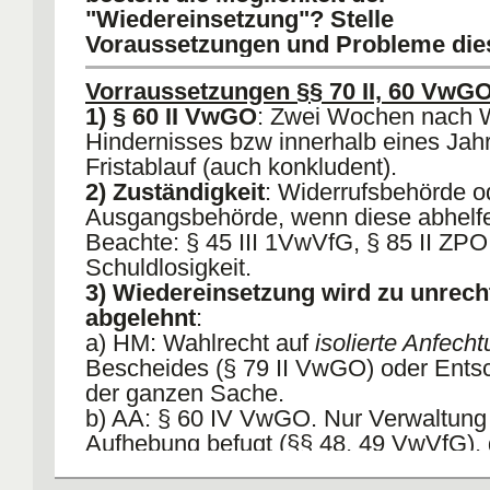
gefordert werden.
"Wiedereinsetzung"? Stelle
Ggf ist aber eine Widereinsetzung bei
Voraussetzungen und Probleme dies
Versäumnis möglich, §§ 70, 60 I VwG
Vorraussetzungen §§ 70 II, 60 VwG
1) § 60 II VwGO
: Zwei Wochen nach W
Hindernisses bzw innerhalb eines Jah
Fristablauf (auch konkludent).
2) Zuständigkeit
: Widerrufsbehörde o
Ausgangsbehörde, wenn diese abhelfen
Beachte: § 45 III 1VwVfG, § 85 II ZPO
Schuldlosigkeit.
3) Wiedereinsetzung wird zu unrech
abgelehnt
:
a) HM: Wahlrecht auf
isolierte Anfech
Bescheides (§ 79 II VwGO) oder Ents
der ganzen Sache.
b) AA: § 60 IV VwGO. Nur Verwaltung 
Aufhebung befugt (§§ 48, 49 VwVfG),
Verpflichtungsklage.