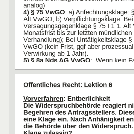
analog)
4) § 75 VwGO
: a) Anfechtungsklage: §
Alt VwGO; b) Verpflichtungsklage: Bei
Versagungsgegenklage § 75 I 1 1. Al
Monatsfrist bis zur letzten mündlichen
Verhandlung); Bei Untätigkeitsklage § 7
VwGO (kein Frist, ggf aber prozessual
Verwirkung ab 1 Jahr).
5) § 8a Nds AG VwGO
: Wenn kein Fa
II.
Ungeregelte Fälle der Entbehrlichke
1) Sich Wiederholender VA
Öffentliches Recht: Lektion 6
2) Verfahren bei Dritten durchgeführ
einheitlichen Rechtsgrund. AA: Bei ein
Vorverfahren
: Entberlichkeit
Zweck.
Die Widerspruchbehörde reagiert ni
3) Verfahren wird offensichtlich erfo
Begehren des Antragsstellers. Diese
bleiben
eine Klage ein. Nach Anhänigkeit en
die Behörde über den Widerspruch. 
Klage zulässig?