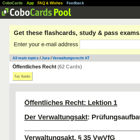
CoboCards
App
FAQ & Wishes
Feedback
Get these flashcards, study & pass exams
Enter your e-mail address
All main topics
/
Jura
/
Verwaltungsrecht AT
Öffentliches Recht
(62 Cards)
Say thanks
Öffentliches Recht: Lektion 1
Der Verwaltungsakt
: Prüfungsaufba
Verwaltungsakt, § 35 VwVfG