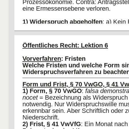
Prozessökonomie. Contra: Antragsstel
eine Ermessensebene verloren.
1) Widerspruch abgeholfen
: a) Kein
Begehren; b) Aber neue Streitfrage bzg
161 III VwGO.
2) Widerspruch abgelehnt
: Klage ric
Öffentliches Recht: Lektion 6
gegen den ersten und den zweiten
Widerspruchbescheid, § 79 I Nr 1 V
Vorverfahren
: Fristen
(Nachschieben von Gründen).
Welche Fristen und welche Form si
Widerspruchsverfahren zu beachte
Form und Frist, § 70 VwGO, § 41 V
1) Form, § 70 VwGO
:
falsa demonstra
nocet
= Bezeichnung als Widerspruch 
notwendig. Nur Widerspruchswille mu
erkennbar sein. Aber Schriftlich oder z
Niederschrift.
2) Frist, § 41 VwVfG
: Ein Monat nach