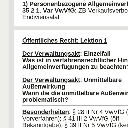
1) Personenbezogene Allgemeinver
35 2 1. Var VwVfG
: ZB Verkaufsverbo
Endiviensalat .
2) Sachbezogene Allgemeinverfügun
2. Var VwVfG
: ZB Widmung einer Str
3) Benutzerbezogene Allgemeinverf
Öffentliches Recht: Lektion 1
35 2 3. Var VwVfG
:
Problem
: Verkehrsschilder: Da eine Vi
Der Verwaltungsakt
: Einzelfall
Fällen geregelt wird, könnte diese Re
Was ist in verfahrensrechtlicher Hin
sein. HM: Ge- und Verbot enthaltende
Allgemeinverfügungen zu beachten
Allgemeinverfügung (trifft alle Benutzer
Der Verwaltungsakt
: Unmittelbare
Außenwirkung
Wann die die unmittelbare Außenwi
problematisch?
Besonderheiten
: § 28 II Nr 4 VwVfG 
Vorverfahren); § 41 III 2 VwVfG (öff
Bekanntgabe); § 39 II Nr 5 VwVfG (ke