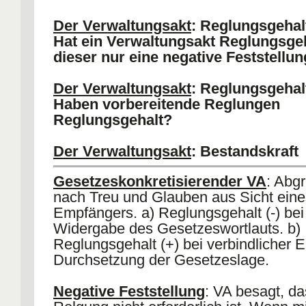
**IV.
Mehrstufige Vae
: Grds VA (-), Ar
Bürger soll nur einen Klagegegner ha
Der Verwaltungsakt
: Reglungsgehal
(erlassende Behörde). Ausnahme; Mit
Hat ein Verwaltungsakt Reglungsge
stellt eigenständiges Verfahren dar (
In
dieser nur eine negative Feststellun
Prüfungsbereich
).
Der Verwaltungsakt
: Reglungsgehal
Haben vorbereitende Reglungen
Reglungsgehalt?
Der Verwaltungsakt
: Bestandskraft
Was versteht man unter der Bestand
Gesetzeskonkretisierender VA
: Abg
Verwaltungsaktes?
nach Treu und Glauben aus Sicht eine
Empfängers. a) Reglungsgehalt (-) bei
Widergabe des Gesetzeswortlauts. b)
Reglungsgehalt (+) bei verbindlicher E
Durchsetzung der Gesetzeslage.
Negative Feststellung
: VA besagt, da