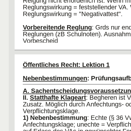
Relgung nicht erforderlich ist. Wenn mi
Reglungswirkung = feststellender VA.
Reglungswirkung = "Negativattest".
Vorbereitende Reglung
: Grds nur en
Reglungen (zB Schulnoten). Ausnahm
Vorbescheid
Formelle Bestandskraft
: Es können 
Rechtsbehelfe mehr eingelegt werden
Öffentliches Recht: Lektion 1
(Rechtsmittel verfristet; Verzicht auf R
Alle Rechtsmittel erfolglos durchgeführ
Nebenbestimmungen
: Prüfungsauf
Materielle Bestandskraft
: Tritt mit W
des VAs ein (je nach Gebiet: Bindungs
A. Sachentscheidungsvoraussetzu
Tatbestands- und Feststellungswirkung
II.
Statthafte Klageart
: Begheren ist 
Beachte
: Bestandskraft durch Widerau
Zusatz. Möglich durch Anfechtungs- o
oder Aufhebung durchbrechbar.
Verpflichtungsklage.
1) Nebenbestimmung
: Echte (§ 36 
Anfechtungsklage; unechte = Verpflic