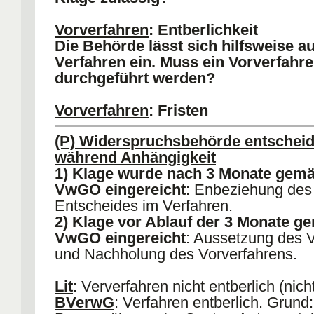
Vorverfahren
: Entberlichkeit
Die Behörde lässt sich hilfsweise au
Verfahren ein. Muss ein Vorverfahr
durchgeführt werden?
Vorverfahren
: Fristen
Die Behörde gibt dem Widerspruch
(P) Widerspruchsbehörde entscheid
Ablauf von 3 Monaten
während Anhängigkeit
1) statt
1) Klage wurde nach 3 Monate gemä
2) nicht statt.
VwGO eingereicht
: Enbeziehung des
Welche Folge hat dies für das Verf
Entscheides im Verfahren.
2) Klage vor Ablauf der 3 Monate g
VwGO eingereicht
: Aussetzung des 
und Nachholung des Vorverfahrens.
Lit
: Ververfahren nicht entberlich (nich
BVerwG
: Verfahren entberlich. Grund: