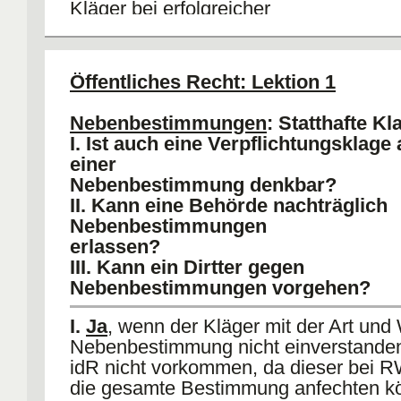
Kläger bei erfolgreicher
ANfechtungsklage immer begünstigt, i
wäre die Klageart nie einschlägig. Da
Anfechtung (+), wenn VA abstrakt teilb
Öffentliches Recht: Lektion 1
IV.
Wann ist ein VA abstrakt teilbar
:
1) BVerG früher
: Bedingung, Befrist
Nebenbestimmungen
: Statthafte Kl
Widerufsvorbehalt nicht anfechtbar, da
I. Ist auch eine Verpflichtungsklage 
HauptVA untrennlich verknüpft sind.
einer
2) EA
: Keine Anfechtung bei
Nebenbestimmung denkbar?
Ermessensentscheidungen, die sich a
II. Kann eine Behörde nachträglich
Nebenbestimmung beziehen (da
Nebenbestimmungen
Behördenermessen).
erlassen?
3) HM
: Alle Nebenbestimmungen anfec
III. Kann ein Dirtter gegen
113 I 1 VwGO.
Ausnahme
: VA kann o
Nebenbestimmungen vorgehen?
Nebenbestimmung nicht fortbestehen.
I.
Ja
, wenn der Kläger mit der Art und
Nebenbestimmung nicht einverstanden 
idR nicht vorkommen, da dieser bei 
die gesamte Bestimmung anfechten kö