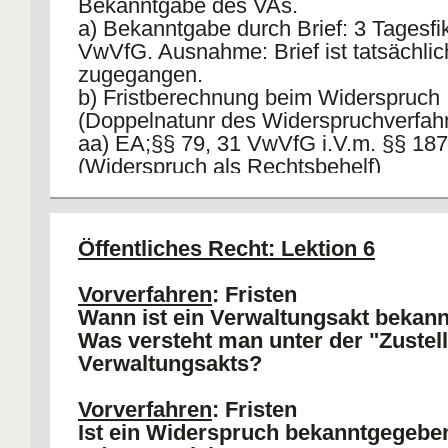
Bekanntgabe des VAs.
a) Bekanntgabe durch Brief: 3 Tagesfikt
VwVfG. Ausnahme: Brief ist tatsächlic
zugegangen.
b) Fristberechnung beim Widerspruch
(Doppelnatunr des Widerspruchverfahr
aa) EA;§§ 79, 31 VwVfG i.V.m. §§ 1
(Widerspruch als Rechtsbehelf)
bb) HM: § 57 VwGO, § 222 ZPO, §§ 
(Widerspruch als Verfahrensvorausset
cc) Frist aber in beiden Flällen identis
Öffentliches Recht: Lektion 6
(Ereignisfrist), daher kann Streit dahi
Bekanntgabe: 16.03; Fristbegin (Folget
Vorverfahren
: Fristen
00.00 Uhr; Fristende (Tag vor Fristbeg
Wann ist ein Verwaltungsakt bekan
spärter): 16.04 - 24.00 Uhr.
Was versteht man unter der "Zustel
Verwaltungsakts?
Vorverfahren
: Fristen
Ist ein Widerspruch bekanntgegebe