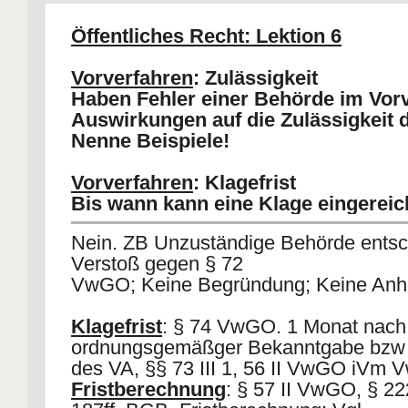
4) Wiedereinsetzung ist zu Unrecht 
a) HM: Widerspruch verfristet, Klage 
Öffentliches Recht: Lektion 6
(§70 II VwGO verweisst nicht auf § 
b) Rspr: Behörde ist Herrin de Verfahr
Vorverfahren
: Zulässigkeit
wird an die Entscheidung der Behörd
Haben Fehler einer Behörde im Vor
Auswirkungen auf die Zulässigkeit 
Nenne Beispiele!
Vorverfahren
: Klagefrist
Bis wann kann eine Klage eingerei
Nein. ZB Unzuständige Behörde entsc
Verstoß gegen § 72
VwGO; Keine Begründung; Keine Anh
Klagefrist
: § 74 VwGO. 1 Monat nach
ordnungsgemäßger Bekanntgabe bzw 
des VA, §§ 73 III 1, 56 II VwGO iVm 
Fristberechnung
: § 57 II VwGO, § 2