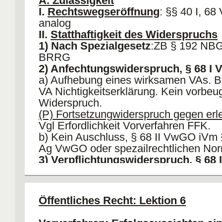
A. Zulässigkeit
I.
Rechtswegseröffnung
: §§ 40 I, 6
analog
II.
Statthaftigkeit des Widerspruchs
1) Nach Spezialgesetz
:ZB § 192 NBG
BRRG
2) Anfechtungswiderspruch, § 68 I
a) Aufhebung eines wirksamen VAs. Be
VA Nichtigkeitserklärung. Kein vorbeu
Widerspruch.
(P) Fortsetzungwiderspruch gegen erl
Vgl Erfordlichkeit Vorverfahren FFK.
b) Kein Auschluss, § 68 II VwGO iVm
Ag VwGO oder spezailrechtlichen No
3) Verpflichtungswiderspruch, § 68
)Begehren auf Erlass eines VAs, wen
nicht entscheidet § 75 VwGO; b) Kein
nach § 68 II iVm I 2 VwGO.
Öffentliches Recht: Lektion 6
III.
Widerspruchsbefugnis, § 42 Vw
IV.
Ordnungsgemäße Widerspruchs