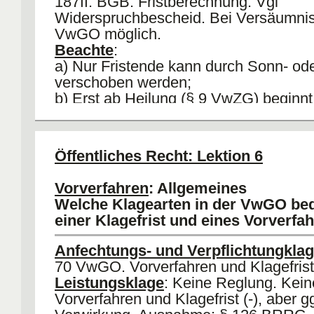
187ff. BGB. Fristberechnung: Vgl
Widerspruchbescheid. Bei Versäumnis
VwGO möglich.
Beachte
:
a) Nur Fristende kann durch Sonn- ode
verschoben werden;
b) Erst ab Heilung (§ 9 VwZG) beginnt 
zulaufen;
c) Bei "Einschreiben" = "Drei-Tages-Fik
VwZG. Bei Nichtannahme nicht
Öffentliches Recht: Lektion 6
Rechtsmißbräuchlich, da keine
Entgegennahmepflicht, § 3 VwZG;
Vorverfahren
: Allgemeines
d)
(P) Drittklage gegen Baugenehmig
Welche Klagearten in der VwGO be
Verwirkung nach tatsächlicher Kenntnis
einer Klagefrist und eines Vorverfa
58 II VwGO.
Anfechtungs- und Verpflichtungkla
70 VwGO. Vorverfahren und Klagefrist 
Leistungsklage
: Keine Reglung. Kein
Vorverfahren und Klagefrist (-), aber g