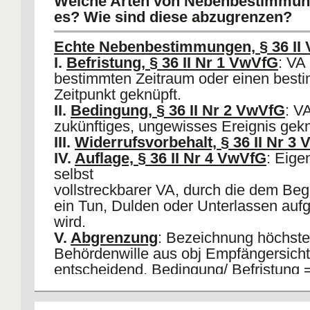
Welche Arten von Nebenbestimmun
Problem
: Abgrenzung Modifizierte G
es? Wie sind diese abzugrenzen?
und
modifizierte Auflage. Folge: Verpflicht
Echte Nebenbestimmungen, § 36 II
Erlass eines gewünschten VAs. Kein
I.
Befristung, § 36 II Nr 1 VwVfG
: VA 
Anfechtung
.
bestimmten Zeitraum oder einen best
Zeitpunkt geknüpft.
II.
Bedingung, § 36 II Nr 2 VwVfG
: VA
zukünftiges, ungewisses Ereignis gekn
III.
Widerrufsvorbehalt, § 36 II Nr 3
IV.
Auflage, § 36 II Nr 4 VwVfG
: Eige
selbst
vollstreckbarer VA, durch die dem Beg
ein Tun, Dulden oder Unterlassen auf
wird.
V.
Abgrenzung
: Bezeichnung höchste
Behördenwille aus obj Empfängersicht
entscheidend. Bedingung/ Befristung 
suspensierend
, aber nicht selbst durc
Auflage: Selbst durchsetzbar, aber nic