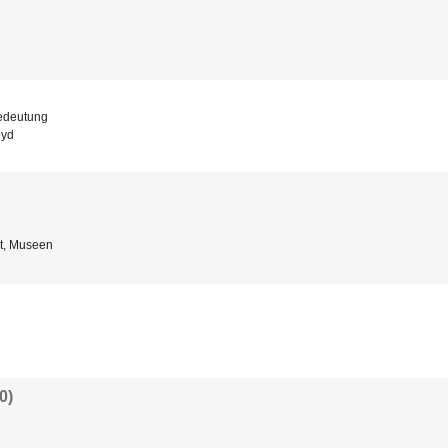
bedeutung
oyd
t, Museen
0)