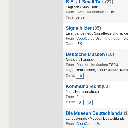
B.E. - 1.Small Talk
(22)
Englisch / Small Talk
From:
1-girl
Institution:
FHDW
Tags:
Seidel
Signalbilder
(85)
Eisenbahbetrieb / Signalbezeichg. u. -
From:
CoboCards-User
Institution:
Ll
Tags:
LEK
Deutsche Museen
(10)
Deutsch / Landeskunde
From:
Rashko
Institution:
PSPU
Tags:
Deutschland, Landeskunde, Kuns
Card:
10
Kommunalrecht
(63)
Jura / Kommunalrecht
From:
Bötel
Card:
9
40
Die Museen Deutschlands
(1
Landeskunde / Museen Deutschlands
From:
CoboCards-User