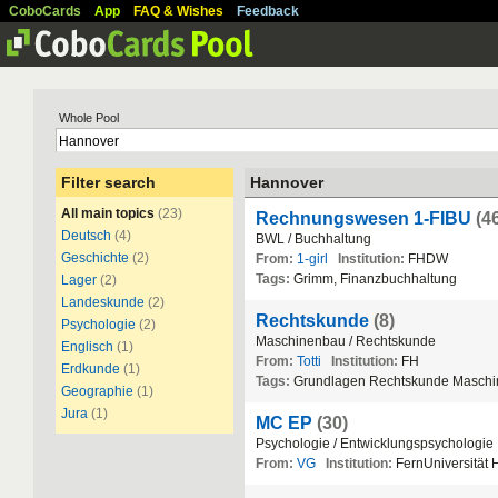
CoboCards
App
FAQ & Wishes
Feedback
Whole Pool
Filter search
Hannover
All main topics
(23)
Rechnungswesen 1-FIBU
(4
Deutsch
(4)
BWL / Buchhaltung
Geschichte
(2)
From:
1-girl
Institution:
FHDW
Tags:
Grimm, Finanzbuchhaltung
Lager
(2)
Landeskunde
(2)
Rechtskunde
(8)
Psychologie
(2)
Maschinenbau / Rechtskunde
Englisch
(1)
From:
Totti
Institution:
FH
Erdkunde
(1)
Tags:
Grundlagen Rechtskunde Masch
Geographie
(1)
Jura
(1)
MC EP
(30)
Psychologie / Entwicklungspsychologie
From:
VG
Institution:
FernUniversität