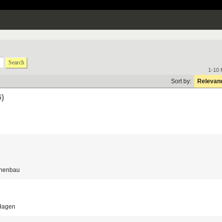
Search
1-10 
Sort by:
Relevan
6)
inenbau
 Hagen