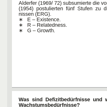
lichung, das bei entsprechender Befri
Alderfer (1969/ 72) subsumierte die v
Gesundheit führt.
(1954) postulierten fünf Stufen zu d
nissen (ERG).
• lässt keine Aussagen darüber z
∗ E – Existence.
konkreten Anreize im betrieblichen 
∗ R – Relatedness.
diese Motive einwirken, so dass sich
∗ G – Growth.
unmittelbaren Folgerungen für die Mot
Mitarbeitern ableiten lassen.
Was sind Defizitbedürfnisse und 
Wachstumsbedürfnisse?