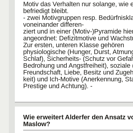
Motiv das Verhalten nur solange, wie 
befriedigt bleibt.
- zwei Motivgruppen resp. Bedürfniskl
voneinander differen-
ziert und in einer (Motiv-)Pyramide hie
angeordnet: Defizitmotive und Wachs
Zur ersten, unteren Klasse gehören
physiologische (Hunger, Durst, Atmun
Schlaf), Sicherheits- (Schutz vor Gefah
Bedrohung und Angstfreiheit), soziale 
Freundschaft, Liebe, Besitz und Zugeh
keit) und Ich-Motive (Anerkennung, St
Prestige und Achtung). -
-Die Befriedigung dieser Motive verhin
Krankheit.
Wie erweitert Alderfer den Ansatz v
- Zur zweiten, oberen Klasse gehört d
Maslow?
Selbstverwirk-