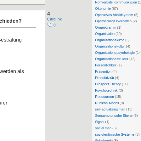
Nonverbale Kommunikation
(1
Ökonomie
(67)
4
Operatives Abbildsystem
(5)
Cardlink
schieden?
Optimierungssverhalten
(2)
0
Organigramm
(1)
Organisation
(10)
estrafung
Organisationsklima
(5)
Organisationskultur
(4)
Organisationspsychologie
(14
Organisationsstruktur
(13)
Persönlichkeit
(1)
werden als
Prävention
(4)
Produktivität
(4)
Prospect Theory
(11)
Psychotechnik
(3)
Ressourcen
(15)
hrer
Rubikon-Modell
(9)
self-actualizing man
(13)
Sensumotorische Ebene
(5)
Signal
(1)
social man
(3)
soziotechnische Systeme
(3)
Spieltheorie
(5)