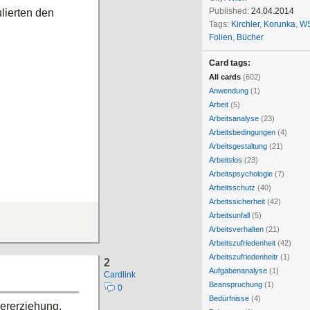
Published:
24.04.2014
lierten den
Tags:
Kirchler
,
Korunka
,
WS
Folien
,
Bücher
Card tags:
All cards
(602)
Anwendung
(1)
Arbeit
(5)
Arbeitsanalyse
(23)
Arbeitsbedingungen
(4)
Arbeitsgestaltung
(21)
Arbeitslos
(23)
Arbeitspsychologie
(7)
Arbeitsschutz
(40)
Arbeitssicherheit
(42)
Arbeitsunfall
(5)
Arbeitsverhalten
(21)
Arbeitszufriedenheit
(42)
Arbeitszufriedenheitr
(1)
2
Aufgabenanalyse
(1)
Cardlink
Beanspruchung
(1)
0
Bedürfnisse
(4)
dererziehung,