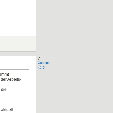
7
Cardlink
0
timmt
der Arbeits-
 die
 aktuell