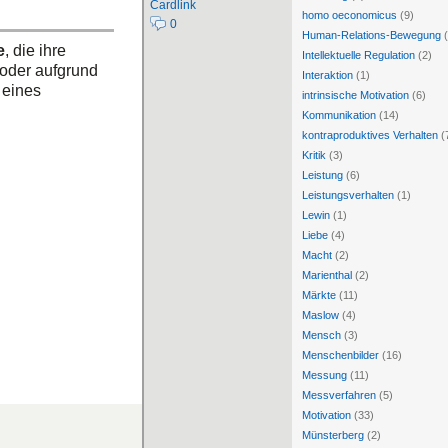
Cardlink
homo oeconomicus
(9)
0
Human-Relations-Bewegung
(
e
, die ihre
Intellektuelle Regulation
(2)
oder aufgrund
Interaktion
(1)
 eines
intrinsische Motivation
(6)
Kommunikation
(14)
kontraproduktives Verhalten
(
Kritik
(3)
Leistung
(6)
Leistungsverhalten
(1)
Lewin
(1)
Liebe
(4)
Macht
(2)
Marienthal
(2)
Märkte
(11)
Maslow
(4)
Mensch
(3)
Menschenbilder
(16)
Messung
(11)
Messverfahren
(5)
Motivation
(33)
Münsterberg
(2)