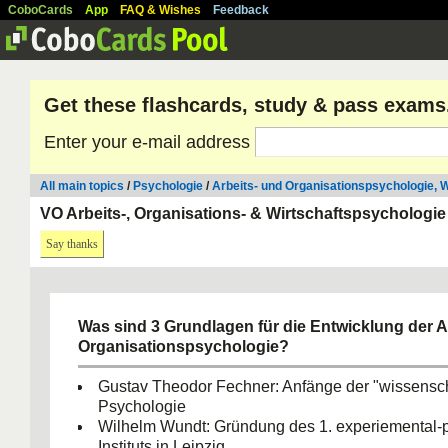
CoboCards
App
FAQ & Wishes
Feedback
Get these flashcards, study & pass exams
Enter your e-mail address
All main topics
/
Psychologie
/
Arbeits- und Organisationspsychologie, 
VO Arbeits-, Organisations- & Wirtschaftspsychologi
Say thanks
Was sind 3 Grundlagen für die Entwicklung der A
Organisationspsychologie?
Gustav Theodor Fechner: Anfänge der "wissensch
Psychologie
Wilhelm Wundt: Gründung des 1. experiemental-
Instituts in Leipzig