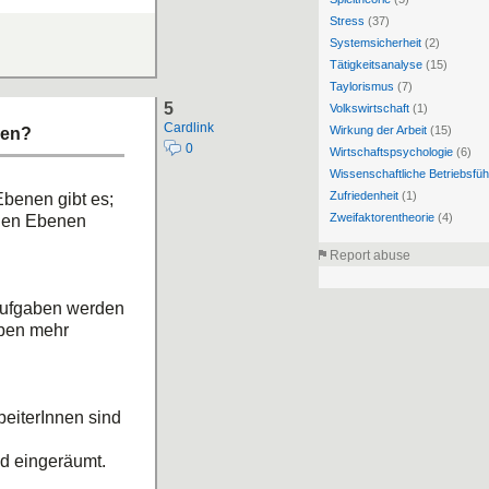
Stress
(37)
Systemsicherheit
(2)
Tätigkeitsanalyse
(15)
Taylorismus
(7)
5
Volkswirtschaft
(1)
Cardlink
Wirkung der Arbeit
(15)
nen?
0
Wirtschaftspsychologie
(6)
Wissenschaftliche Betriebsfü
Zufriedenheit
(1)
Ebenen gibt es;
Zweifaktorentheorie
(4)
chen Ebenen
Report abuse
r Aufgaben werden
aben mehr
beiterInnen sind
d eingeräumt.