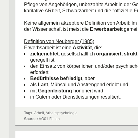
Pflege von Angehörigen, unbezahlte Arbeit in der G
karitative ARbeit, Schwarzarbeit und die "offizielle 
Keine allgemein akzeptiere Definition von Arbeit: Im 
der Wissenschaft ist meist die
Erwerbsarbeit
gemein
Definition von Neuberger (1985)
Erwerbsarbeit ist eine
Aktivität
, die:
zielgerichtet
, gesellschaftlich
organisiert, strukt
geregelt ist,
den Einsatz von körperlichen und/oder psychisc
erfordert
Bedürfnisse befriedigt
, aber
als
Last
, Mühsal und Anstrengend erlebt und
mit
Gegenleistung
honoriert wird,
in Gütern oder Dienstleistungen resultiert,
also die physischen und soziale Umwelt und dab
Menschen selbst verändert.
Tags:
Arbeit, Arbeitspsychologie
Source:
VO01 Folien