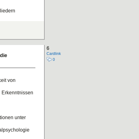
liedern
, treffen aber
o mehr werden
 weitergegeben;
6
Cardlink
die
0
keit von
n Erkenntnissen
tionen unter
alpsychologie