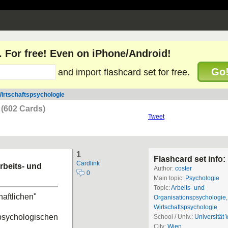
. For free! Even on iPhone/Android!
Go
and import flashcard set for free.
Wirtschaftspsychologie
e
(602 Cards)
Tweet
1
Flashcard set info:
Cardlink
rbeits- und
Author:
coster
0
Main topic:
Psychologie
Topic:
Arbeits- und
aftlichen"
Organisationspsychologie,
Wirtschaftspsychologie
psychologischen
School / Univ.:
Universität
City:
Wien