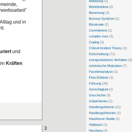
Belastung
(1)
emeinde,
Betriebsklima
(2)
Erwerbsarbeit"
Bewertung
(3)
Burnout-Syndrom
(1)
Alltag und in
Bürokratie
(2)
t.
Commitment
(1)
complex man
(3)
Coping
(2)
Critical Incident Theory
(1)
uriert
und
Entscheidung
(71)
extraproduktives Verhalten
(5
hen
Kräften
extrinsische Motivation
(7)
Facettenanalyse
(1)
Flow-Erlebnis
(1)
Führung
(26)
Gerechtigkeit
(1)
Geschichte
(3)
ei auch der
Gütekriterien
(1)
Handlungstheorie
(21)
Handlungstheories
(1)
Hawthorne-Studie
(1)
Helpbach
(1)
3
Herzberg
(2)