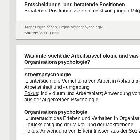
Entscheidungs- und beratende Positionen
Beratende Positionen werden meist von jungen Mitg
übernommen; sie sammeln Informationen, bündeln sie
selbst keine Entscheidungen.
Tags:
Organisation, Organisationspsychologie
Source:
VO01 Folien
Ausmaß an Zentralisierung
Je weniger zentralisiert eine Organisation ist, dest
Entscheidungen an hierarchisch niedrigere Ebenen
Anzahl der rein beratenden Personen ist gering.
Was untersucht die Arbeitspsychologie und was 
Organisationspsychologie?
Arbeitspsychologie
... untersucht die Verrichtung von Arbeit in Abhängig
Arbeitsinhalt und - umgebung
Fokus
: Individuum und Arbeitsplatz; Anwendung vo
aus der allgemeinen Psychologie
Organisationspsychologie
... untersucht das Erleben und Verhalten in Organisa
Berücksichtigung der Mikro- und der Makroebene.
Fokus
: Anwendung von Erkenntnissen aus der Sozi